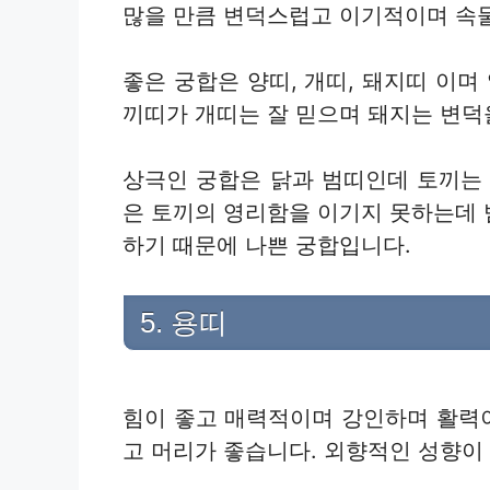
많을 만큼 변덕스럽고 이기적이며 속
좋은 궁합은 양띠, 개띠, 돼지띠 이며
끼띠가 개띠는 잘 믿으며 돼지는 변덕
상극인 궁합은 닭과 범띠인데 토끼는
은 토끼의 영리함을 이기지 못하는데
하기 때문에 나쁜 궁합입니다.
5. 용띠
힘이 좋고 매력적이며 강인하며 활력
고 머리가 좋습니다. 외향적인 성향이