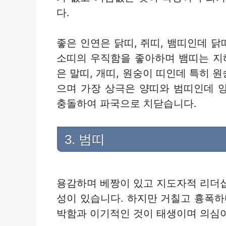
다.
좋은 인연은 닭띠, 쥐띠, 뱀띠인데 
소띠의 우직함을 좋아하며 뱀띠는 지
은 말띠, 개띠, 원숭이 띠인데 특히
으며 가장 상극은 양띠와 범띠인데 
충돌하여 파국으로 치닫습니다.
3. 범띠
용감하며 베짱이 있고 지도자적 리더
성이 있습니다. 하지만 거칠고 흉폭하
박함과 이기적인 것이 태생이며 의심이