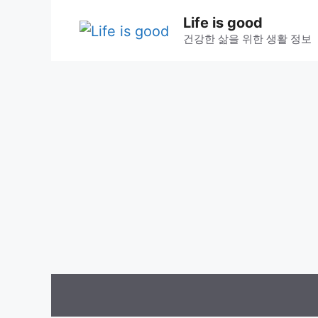
컨
Life is good
텐
건강한 삶을 위한 생활 정보
츠
로
건
너
뛰
기