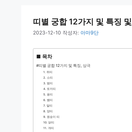
띠별 궁합 12가지 및 특징 
2023-12-10
작성자:
아마9단
■ 목차
#띠별 궁합 12가지 및 특징, 상극
1. 쥐띠
2. 소띠
3. 범띠
4. 토끼띠
5. 용띠
6. 뱀띠
7. 말띠
8. 양띠
9. 원숭이 띠
10. 닭띠
11. 개띠