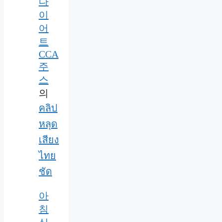
다
이
어
트
CCA
주
스
의
คลิป
หลุด
เสียง
ไทย
ชัด
아
침