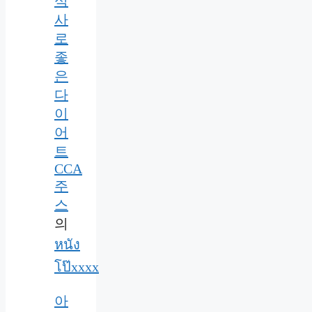
식
사
로
좋
은
다
이
어
트
CCA
주
스
의
หนัง
โป๊xxxx
아