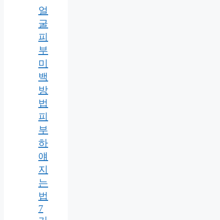
얼
굴
피
부
미
백
방
법
피
부
하
얘
지
는
법
7