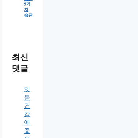
9가
지
습관
최신
댓글
잇
몸
건
강
에
좋