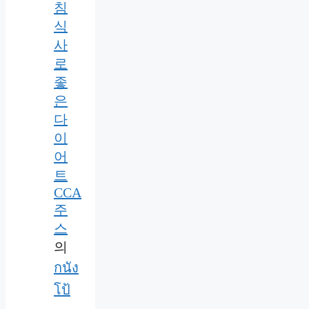
침
식
사
로
좋
은
다
이
어
트
CCA
주
스
의
กนัง
โป้