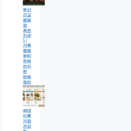
부산
근교
캠핑
장
추천
TOP
5 |
가족
캠핑
부터
차박
까지
한
번에
정리
40대
이후
가장
건강