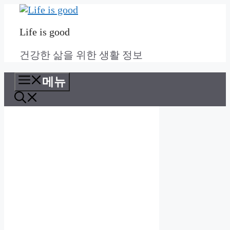
컨
텐
Life is good
츠
로
건강한 삶을 위한 생활 정보
건
너
메뉴
뛰
기