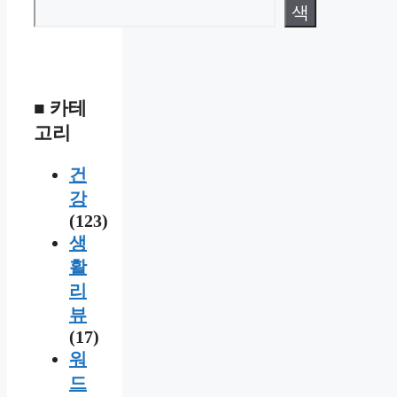
색
■ 카테
고리
건
강
(123)
생
활
리
뷰
(17)
워
드