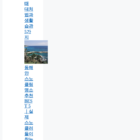
때
대처
법과
생활
습관
5가
지
동해
안
스노
클링
명소
추천
BES
T 5
｜실
제
스노
클러
들이
찾는