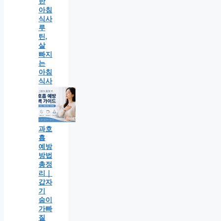
한
아침
식사
루
틴,
살
빠지
는
아침
식사
과호
흡
예방
방법
총정
리｜
갑자
기
숨이
가빠
질