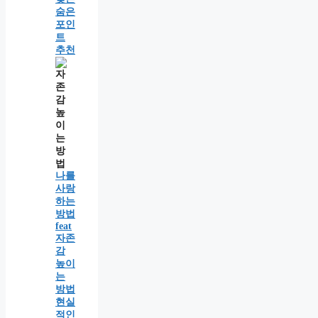
숨은
포인
트
추천
나를
사랑
하는
방법
feat
자존
감
높이
는
방법
현실
적인