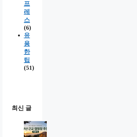
프
레
스
(6)
유
용
한
팁
(51)
최신 글