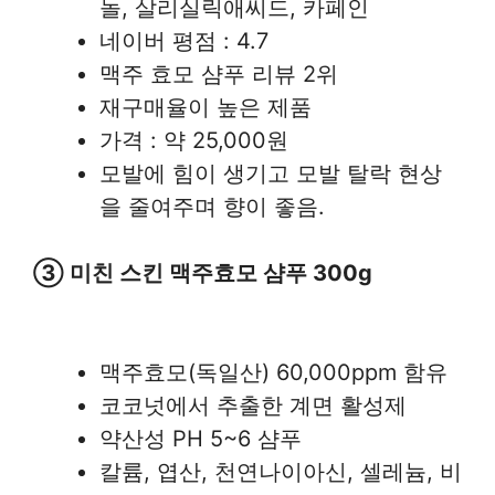
놀, 살리실릭애씨드, 카페인
네이버 평점 : 4.7
맥주 효모 샴푸 리뷰 2위
재구매율이 높은 제품
가격 : 약 25,000원
모발에 힘이 생기고 모발 탈락 현상
을 줄여주며 향이 좋음.
③ 미친 스킨 맥주효모 샴푸 300g
맥주효모(독일산) 60,000ppm 함유
코코넛에서 추출한 계면 활성제
약산성 PH 5~6 샴푸
칼륨, 엽산, 천연나이아신, 셀레늄, 비