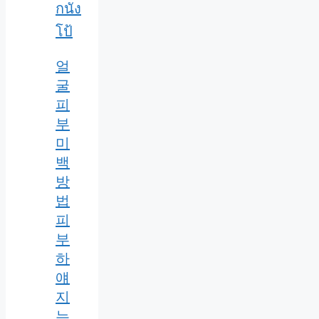
กนัง
โป้
얼
굴
피
부
미
백
방
법
피
부
하
얘
지
는