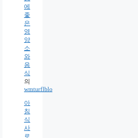
에
좋
은
영
양
소
와
음
식
의
wmturflblo
아
침
식
사
로