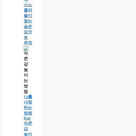
스노
클러
들이
찾는
숨은
포인
트
추천
나를
사랑
하는
방법
feat
자존
감
높이