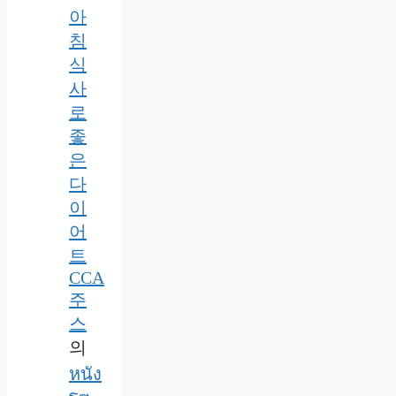
아
침
식
사
로
좋
은
다
이
어
트
CCA
주
스
의
หนัง