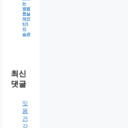
는
방법
현실
적인
9가
지
습관
최신
댓글
잇
몸
건
강