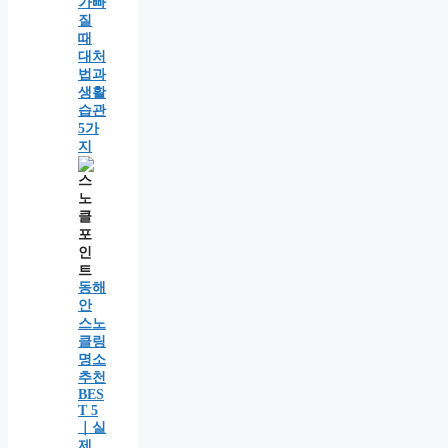
가빠
질
때
대처
법과
생활
습관
5가
지
동해
안
스노
클링
명소
추천
BES
T 5
｜실
제