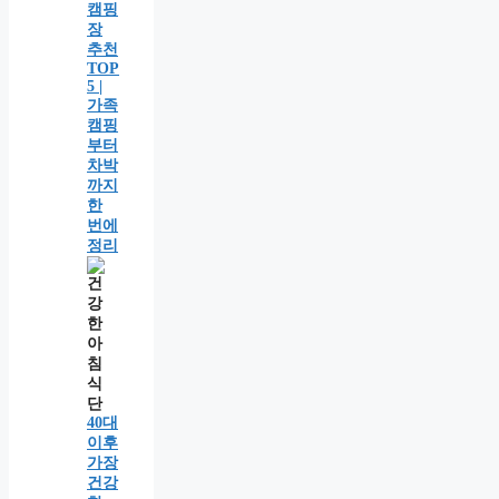
캠핑
장
추천
TOP
5 |
가족
캠핑
부터
차박
까지
한
번에
정리
40대
이후
가장
건강