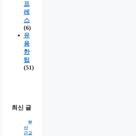
프
레
스
(6)
유
용
한
팁
(51)
최신 글
부
산
근교