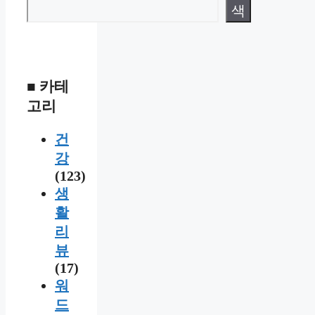
색
■ 카테
고리
건
강
(123)
생
활
리
뷰
(17)
워
드