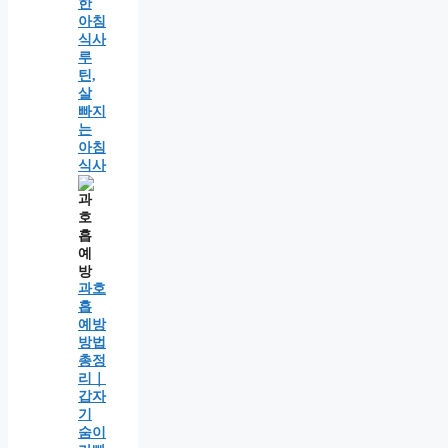
한
아침
식사
루
틴,
살
빠지
는
아침
식사
과호
흡
예방
방법
총정
리｜
갑자
기
숨이