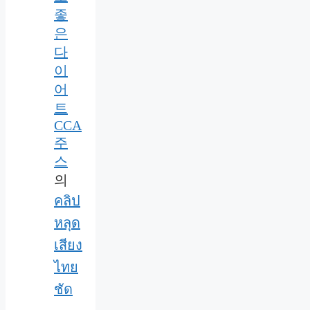
좋
은
다
이
어
트
CCA
주
스
의
คลิป
หลุด
เสียง
ไทย
ชัด