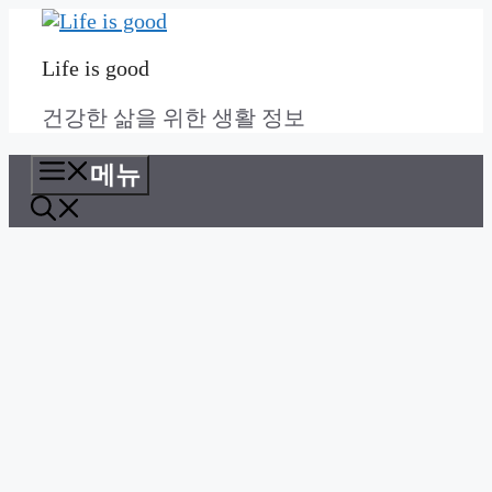
컨
텐
Life is good
츠
로
건강한 삶을 위한 생활 정보
건
너
메뉴
뛰
기