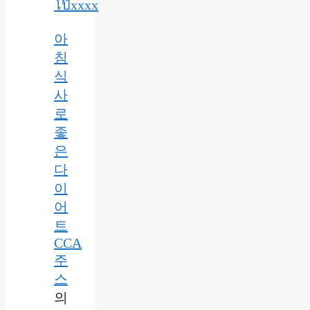
โป๊xxxx
아
침
식
사
로
좋
은
다
이
어
트
CCA
주
스
의