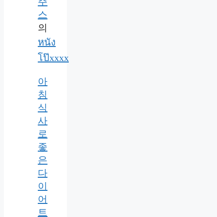
주
스
의
หนัง
โป๊xxxx
아
침
식
사
로
좋
은
다
이
어
트