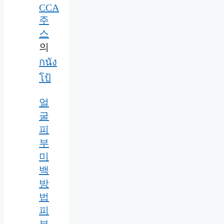
CCA
주
스
의
กนัง
โป้
얼
굴
피
부
미
백
방
법
피
부