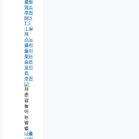
클링
명소
추천
BES
T 5
｜실
제
스노
클러
들이
찾는
숨은
포인
트
추천
나를