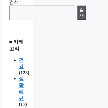
검색
검
색
■ 카테
고리
건
강
(123)
생
활
리
뷰
(17)