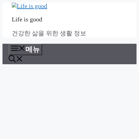
컨
텐
Life is good
츠
로
건강한 삶을 위한 생활 정보
건
너
메뉴
뛰
기