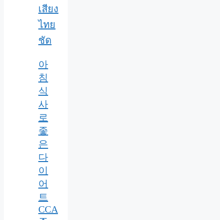
เสียง
ไทย
ชัด
아
침
식
사
로
좋
은
다
이
어
트
CCA