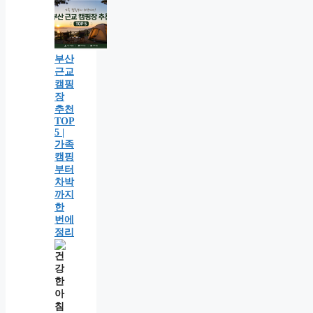
부산
근교
캠핑
장
추천
TOP
5 |
가족
캠핑
부터
차박
까지
한
번에
정리