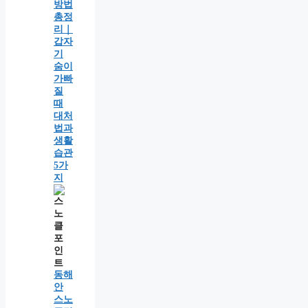
방법
총정
리｜
갑자
기
숨이
가빠
질
때
대처
법과
생활
습관
5가
지
동해
안
스노