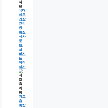
40대
이후
가장
건강
한
아침
식사
루
틴,
살
빠지
는
아침
식사
과호
흡
예방