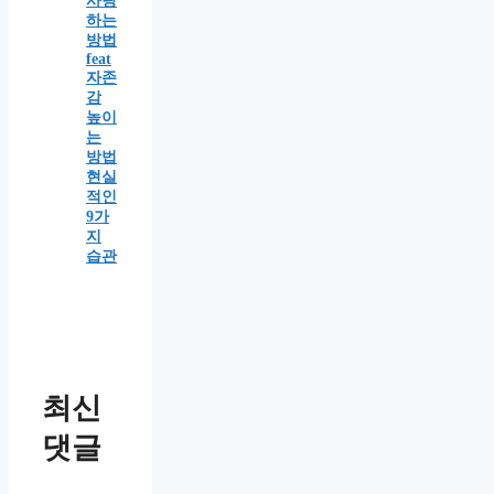
사랑
하는
방법
feat
자존
감
높이
는
방법
현실
적인
9가
지
습관
최신
댓글