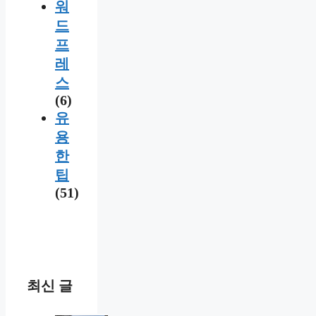
워
드
프
레
스
(6)
유
용
한
팁
(51)
최신 글