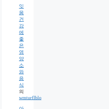
잇
몸
건
강
에
좋
은
영
양
소
와
음
식
의
wmturflblo
아