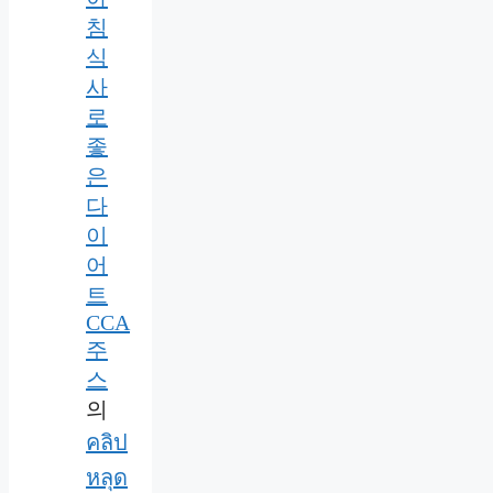
침
식
사
로
좋
은
다
이
어
트
CCA
주
스
의
คลิป
หลุด