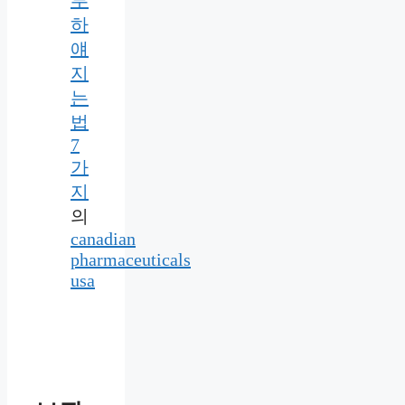
하
얘
지
는
법
7
가
지
의
canadian
pharmaceuticals
usa