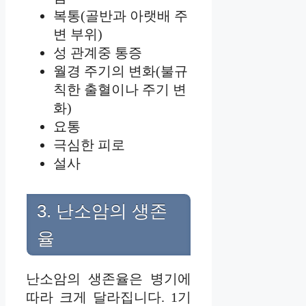
복통(골반과 아랫배 주
변 부위)
성 관계중 통증
월경 주기의 변화(불규
칙한 출혈이나 주기 변
화)
요통
극심한 피로
설사
3. 난소암의 생존
율
난소암의 생존율은 병기에
따라 크게 달라집니다. 1기