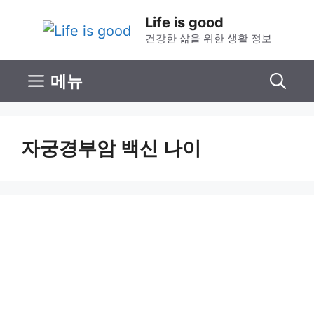
컨
Life is good
텐
건강한 삶을 위한 생활 정보
츠
로
메뉴
건
너
뛰
자궁경부암 백신 나이
기