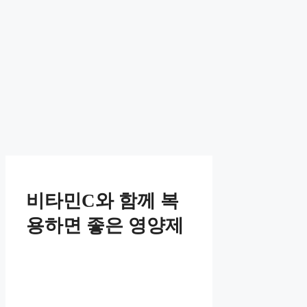
비타민C와 함께 복
용하면 좋은 영양제