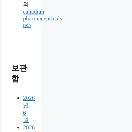
의
canadian
pharmaceuticals
usa
보관
함
2026
년
6
월
2026