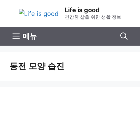
컨
Life is good
텐
건강한 삶을 위한 생활 정보
츠
로
메뉴
건
너
뛰
동전 모양 습진
기