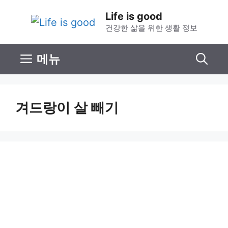
컨
Life is good
텐
건강한 삶을 위한 생활 정보
츠
로
메뉴
건
너
뛰
겨드랑이 살 빼기
기